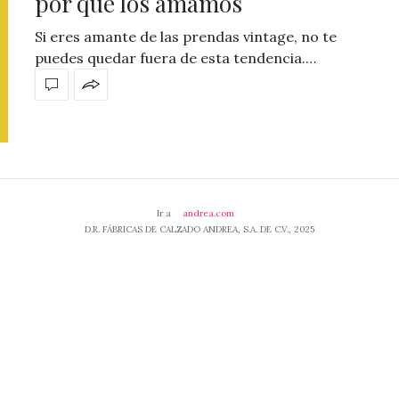
por qué los amamos
Si eres amante de las prendas vintage, no te
puedes quedar fuera de esta tendencia.…
Ir a
andrea.com
D.R. FÁBRICAS DE CALZADO ANDREA, S.A. DE C.V., 2025