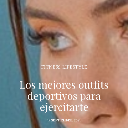
FITNESS
LIFESTYLE
,
Los mejores outfits
deportivos para
ejercitarte
17 SEPTIEMBRE, 2021