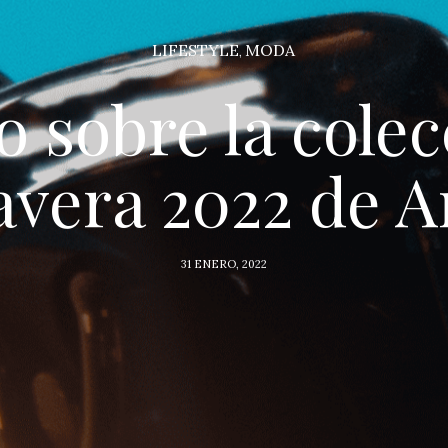
LIFESTYLE
MODA
,
o sobre la colec
vera 2022 de 
31 ENERO, 2022