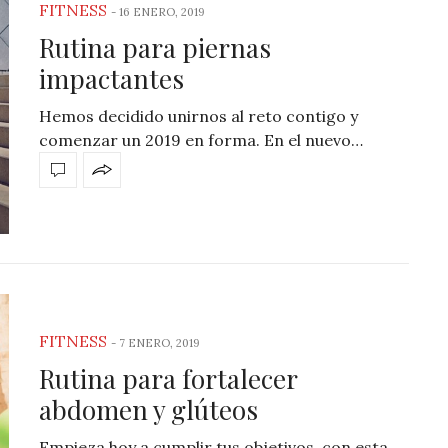
FITNESS
-
16 ENERO, 2019
Rutina para piernas
impactantes
Hemos decidido unirnos al reto contigo y
comenzar un 2019 en forma. En el nuevo…
FITNESS
-
7 ENERO, 2019
Rutina para fortalecer
abdomen y glúteos
Empieza hoy a cumplir tus objetivos, con esta