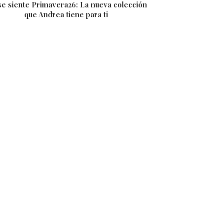
se siente Primavera26: La nueva colección
El verano está p
que Andrea tiene para ti