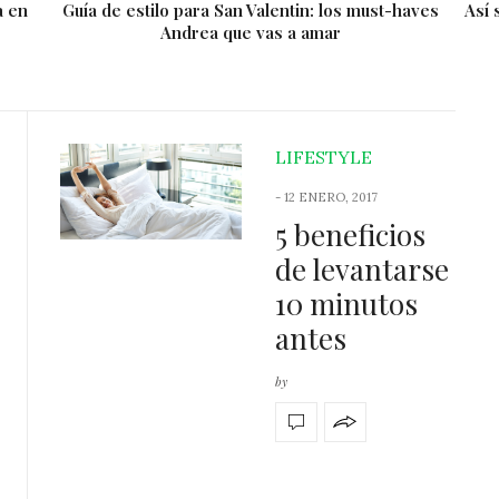
a en
Guía de estilo para San Valentin: los must-haves
Así 
Andrea que vas a amar
LIFESTYLE
-
12 ENERO, 2017
5 beneficios
de levantarse
10 minutos
antes
by