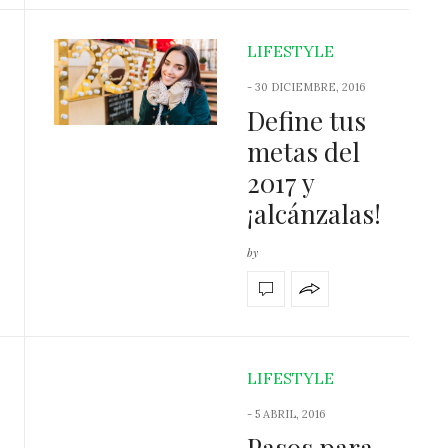
LIFESTYLE
-
30 DICIEMBRE, 2016
Define tus
metas del
2017 y
¡alcánzalas!
by
LIFESTYLE
-
5 ABRIL, 2016
Pasos para