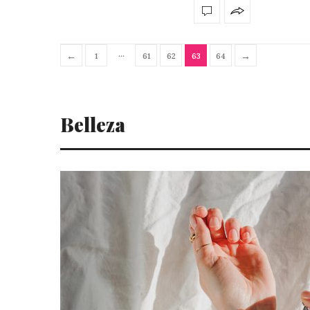
…
←
→
1
61
62
63
64
Belleza