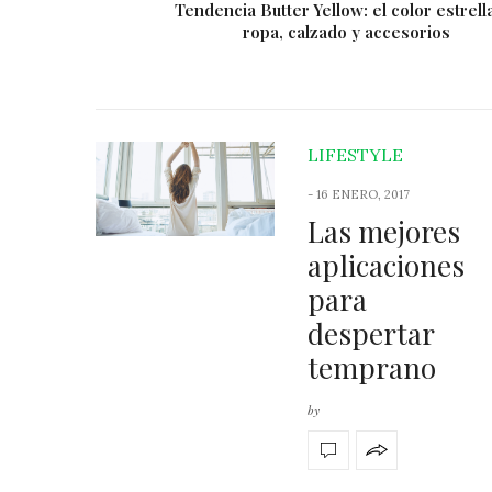
: preventa Andrea
Tendencia Butter Yellow: el color estrell
ropa, calzado y accesorios
LIFESTYLE
-
16 ENERO, 2017
Las mejores
aplicaciones
para
despertar
temprano
by